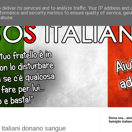
deliver its services and to analyze traffic. Your IP address and
formance and security metrics to ensure quality of service, ge
 abuse.
Dona ora... aiu
famiglie italian
S Italiani donano sangue