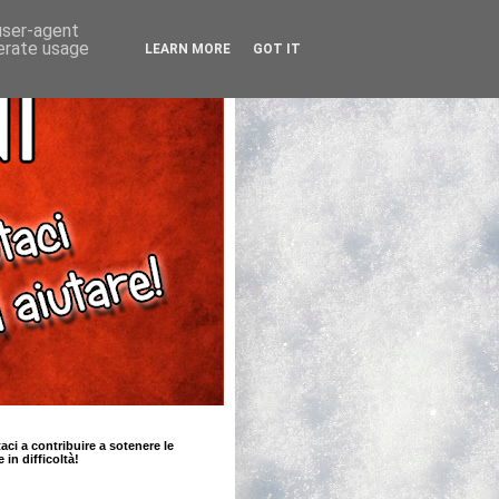
 user-agent
nerate usage
LEARN MORE
GOT IT
taci a contribuire a sotenere le
e in difficoltà!