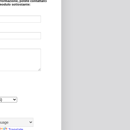
nformazione, potete contattarci
modulo sottostante:
Translate