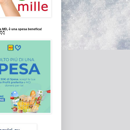
a MD, è una spesa benefica!
👇👇