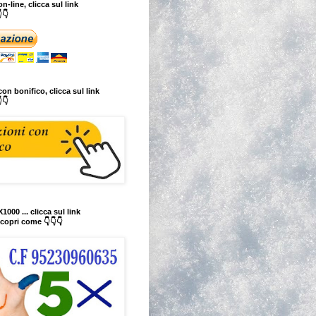
n-line, clicca sul link
👇
on bonifico, clicca sul link
👇
1000 ... clicca sul link
copri come 👇👇👇