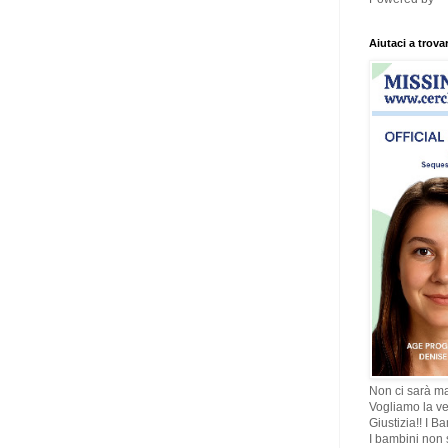
Aiutaci a trova
Non ci sarà ma
Vogliamo la ve
Giustizia!! I B
I bambini non s