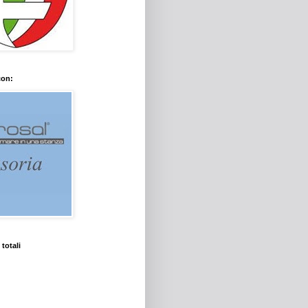
con:
 totali