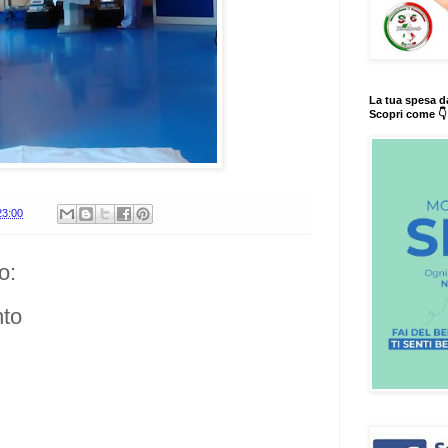
La tua spesa d
Scopri come 👇
23:00
o:
to