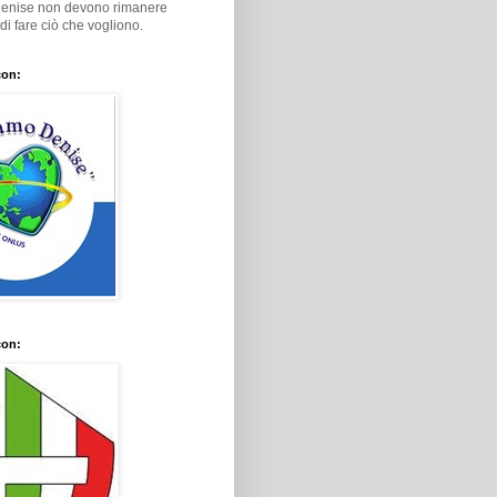
Denise non devono rimanere
i di fare ciò che vogliono.
con:
con: