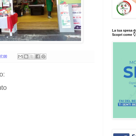
La tua spesa d
Scopri come 👇
07:00
o:
to