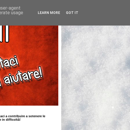
 user-agent
nerate usage
LEARN MORE
GOT IT
taci a contribuire a sotenere le
e in difficoltà!