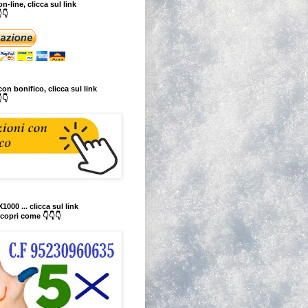
n-line, clicca sul link
👇
on bonifico, clicca sul link
👇
1000 ... clicca sul link
copri come 👇👇👇