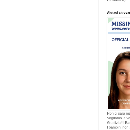
Aiutaci a trova
Non ci sarà ma
Vogliamo la ve
Giustizia!! I B
I bambini non s