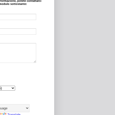
nformazione, potete contattarci
modulo sottostante:
Translate