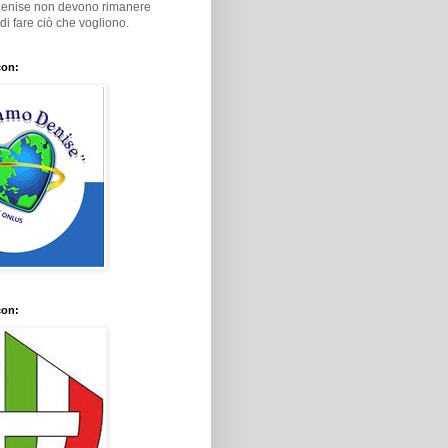
Denise non devono rimanere
i di fare ciò che vogliono.
con:
con: