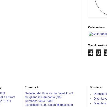
Collaboriamo 
Visualizzazioni
4
0
y:
Contattaci:
Sostienici:
732/3
Sede legale: Vico Nicola Derelitti, n.3
Donazioni
elle Entrate
Giugliano in Campania (NA)
Diventa vo
.2921/3 il
Telefono: 346/4934491
Diventa s
5
associazione.sos.italiani@gmail.com