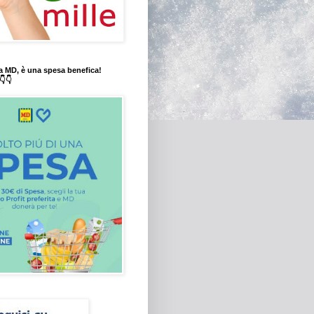
a MD, è una spesa benefica!
👇👇