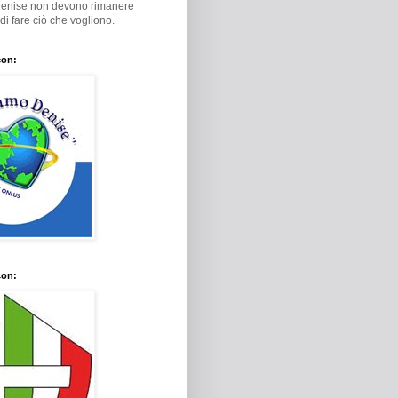
Denise non devono rimanere
i di fare ciò che vogliono.
con:
con: