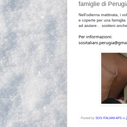
famiglie di Perugi
Nell'odierna mattinata,
i
vo
e coperte per una famiglia
ad aiutare… sostieni anche 
Per informazioni:
sositaliani.perugia@gm
Posted by
SOS ITALIANI APS
at