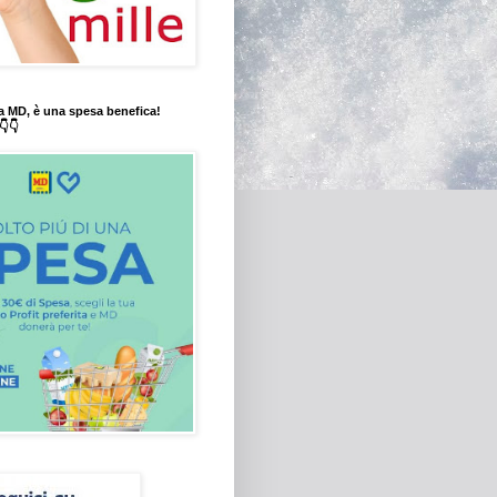
a MD, è una spesa benefica!
👇👇