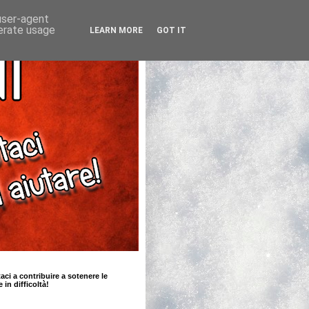
 user-agent
nerate usage
LEARN MORE
GOT IT
taci a contribuire a sotenere le
e in difficoltà!