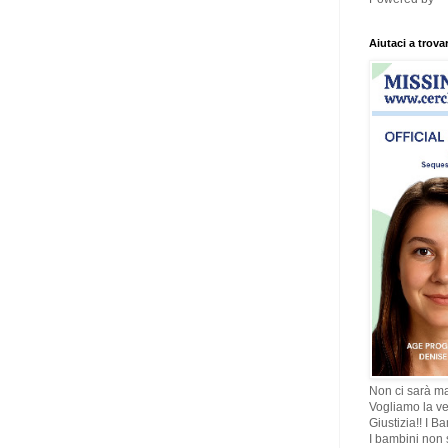
Aiutaci a trova
Non ci sarà ma
Vogliamo la ve
Giustizia!! I B
I bambini non s