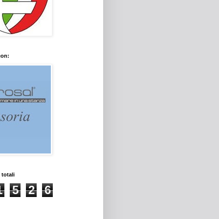
con:
 totali
1
5
2
6