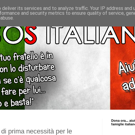
deliver its services and to analyze traffic. Your IP address and
formance and security metrics to ensure quality of service, ge
 abuse.
Dona ora... aiu
famiglie italian
di prima necessità per le