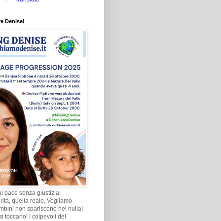
re Denise!
i pace senza giustizia!
rità, quella reale, Vogliamo
ambini non spariscono nel nulla!
i toccano! I colpevoli del