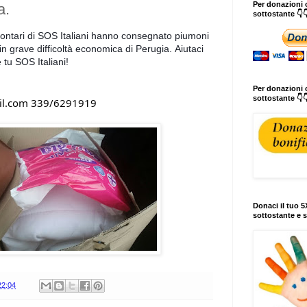
Per donazioni o
a.
sottostante 👇
lontari di SOS Italiani hanno
consegnato piumoni
in grave difficoltà economica di Perugia.
Aiutaci
tu SOS Italiani!
Per donazioni c
sottostante 👇
ail.com 339/6291919
Donaci il tuo 5X
sottostante e s
22:04