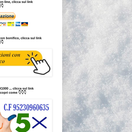
n-line, clicca sul link
👇
on bonifico, clicca sul link
👇
1000 ... clicca sul link
copri come 👇👇👇