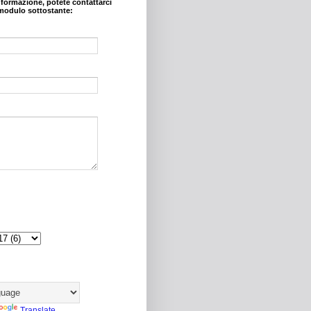
nformazione, potete contattarci
modulo sottostante:
Translate