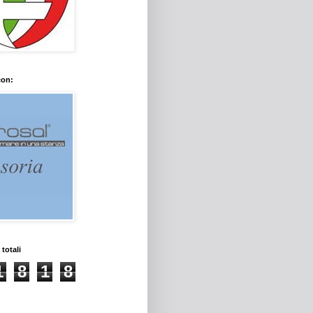
con:
 totali
1
8
1
8