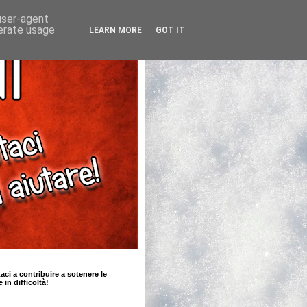
 user-agent
nerate usage
LEARN MORE
GOT IT
taci a contribuire a sotenere le
e in difficoltà!