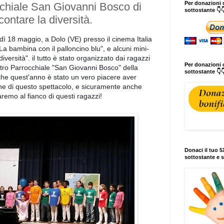
Per donazioni o
cchiale San Giovanni Bosco di
sottostante 👇
ontare la diversità.
rdì 18 maggio, a Dolo (VE) presso il cinema Italia
La bambina con il palloncino blu", e alcuni mini-
iversità". il tutto è stato organizzato dai ragazzi
Per donazioni c
Centro Parrocchiale "San Giovanni Bosco" della
sottostante 👇
he quest'anno è stato un vero piacere aver
one di questo spettacolo, e sicuramente anche
aremo al fianc
o di questi ragazzi!
Donaci il tuo 5X
sottostante e s