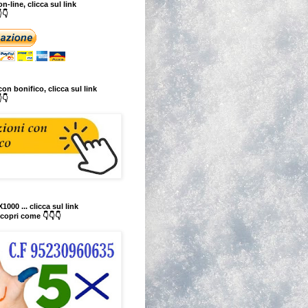
n-line, clicca sul link
👇
on bonifico, clicca sul link
👇
1000 ... clicca sul link
copri come 👇👇👇