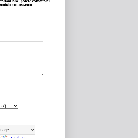
nformazione, potete contattarci
modulo sottostante:
Translate