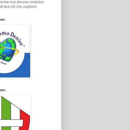
Denise non devono rimanere
i di fare ciò che vogliono.
con:
con: