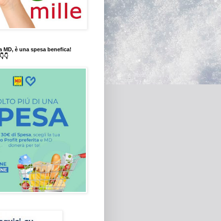
a MD, è una spesa benefica!
👇👇