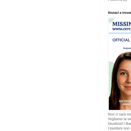
Aiutaci a trova
Non ci sarà ma
Vogliamo la ve
Giustizia!! I B
I bambini non s