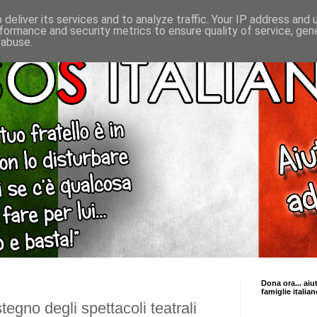
deliver its services and to analyze traffic. Your IP address and
formance and security metrics to ensure quality of service, ge
 abuse.
Dona ora... aiu
famiglie italian
tegno degli spettacoli teatrali