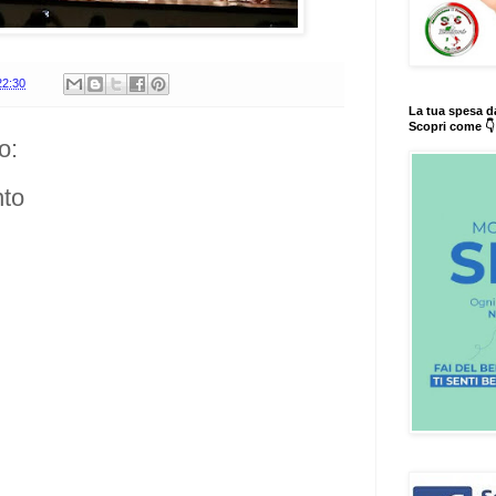
22:30
La tua spesa d
Scopri come 👇
o:
to