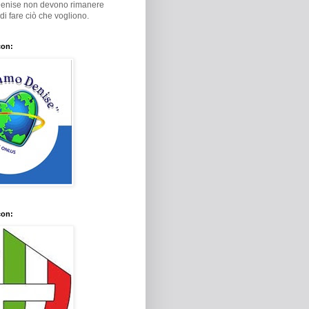
Denise non devono rimanere
i di fare ciò che vogliono.
con:
con: