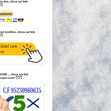
n-line, clicca sul link
👇
on bonifico, clicca sul link
👇
1000 ... clicca sul link
copri come 👇👇👇