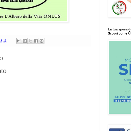
La tua spesa d
Scopri come 👇
23:11
o:
to