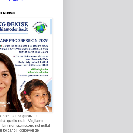
re Denise!
i pace senza giustizia!
rità, quella reale, Vogliamo
ambini non spariscono nel nulla!
i toccano! I colpevoli del