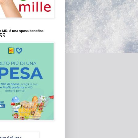
a MD, è una spesa benefica!
👇👇