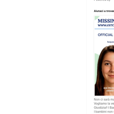
Aiutaci a trova
Non ci sarà ma
Vogliamo la ve
Giustizia!! I B
I bambini non s