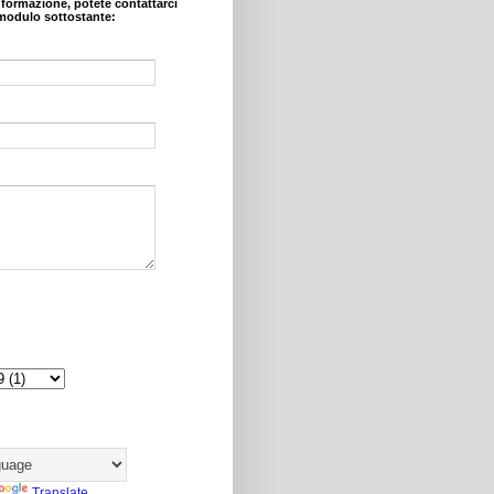
nformazione, potete contattarci
modulo sottostante:
Translate