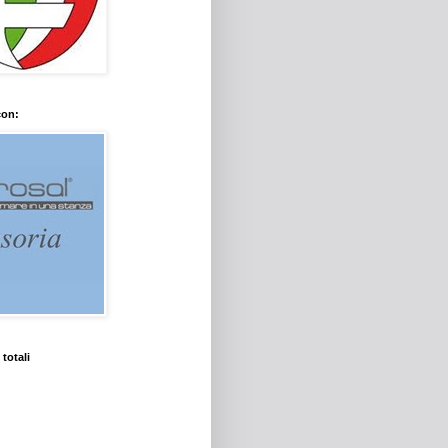
con:
 totali