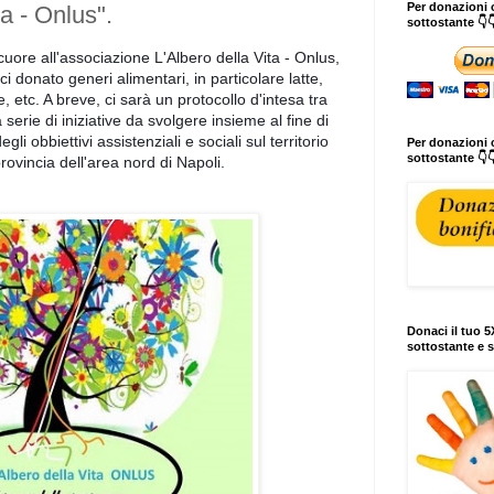
Per donazioni o
ta - Onlus".
sottostante 👇
uore all'associazione L'Albero della Vita - Onlus,
ci donato generi alimentari
, in particolare latte,
 etc. A breve, ci sarà un protocollo d'intesa tra
serie di iniziative
da svolgere insieme al fine di
degli
obbiettivi
assistenziali e sociali
sul territorio
Per donazioni c
sottostante 👇
rovincia dell'area nord di Napoli.
Donaci il tuo 5X
sottostante e s