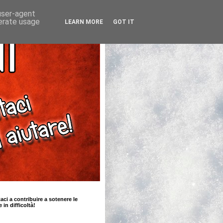
 user-agent
nerate usage
LEARN MORE
GOT IT
taci a contribuire a sotenere le
e in difficoltà!