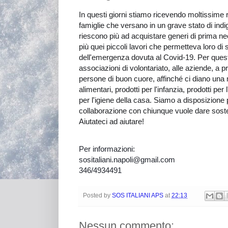
In questi giorni stiamo ricevendo moltissime ri
famiglie che versano in un grave stato di ind
riescono più ad acquistare generi di prima n
più quei piccoli lavori che permetteva loro d
dell'emergenza dovuta al Covid-19. Per questo
associazioni di volontariato, alle aziende, a priv
persone di buon cuore, affinché ci dian
o una 
alimentari, prodotti per l'infanzia, prodotti per 
per l'igiene della casa. Siamo a disposizione 
collaborazione con chiunque vuole dare sostegn
Aiutateci ad aiutare!
Per informazioni:
sositaliani.napoli@gmail.com
346/4934491
Posted by
SOS ITALIANI APS
at
22:13
Nessun commento: