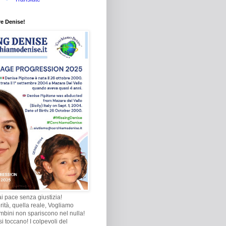
re Denise!
i pace senza giustizia!
rità, quella reale, Vogliamo
ambini non spariscono nel nulla!
i toccano! I colpevoli del