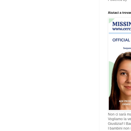
Aiutaci a trova
Non ci sarà ma
Vogliamo la ve
Giustizia!! I B
I bambini non s