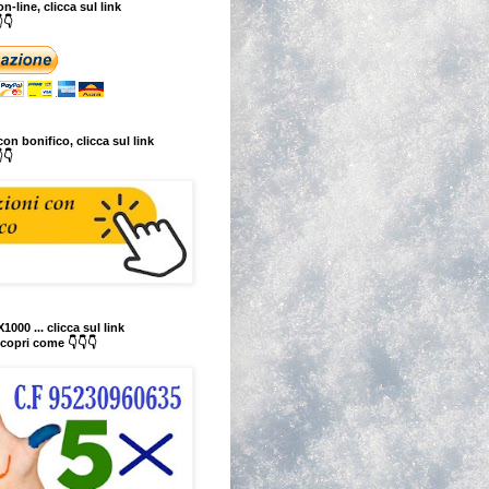
n-line, clicca sul link
👇
on bonifico, clicca sul link
👇
1000 ... clicca sul link
copri come 👇👇👇