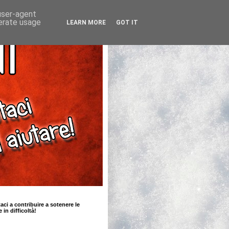
 user-agent
nerate usage
LEARN MORE
GOT IT
taci a contribuire a sotenere le
e in difficoltà!