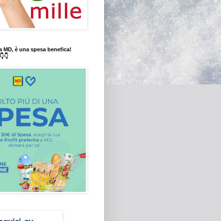
a MD, è una spesa benefica!
👇👇