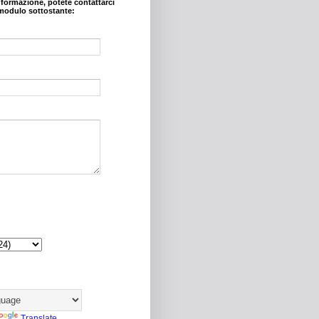
nformazione, potete contattarci
modulo sottostante:
Translate