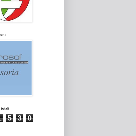
con:
 totali
1
5
3
0