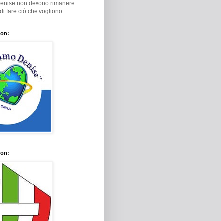
Denise non devono rimanere
i di fare ciò che vogliono.
con:
con: