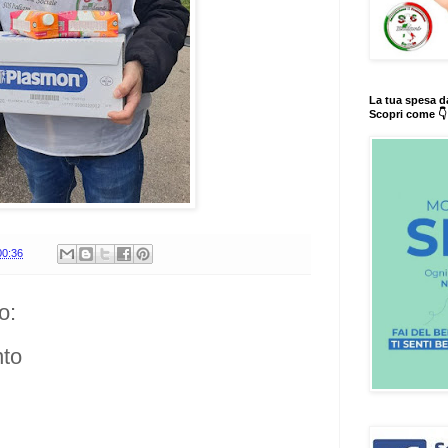
La tua spesa d
Scopri come 👇
00:36
o:
to