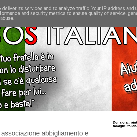
deliver its services and to analyze traffic. Your IP address and
formance and security metrics to ensure quality of service, ge
 abuse.
Dona ora... aiu
famiglie italian
a associazione abbigliamento e