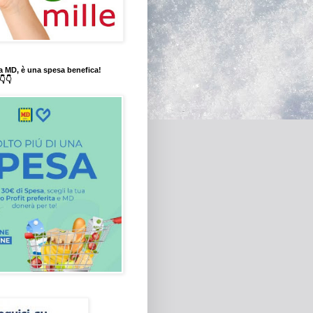
a MD, è una spesa benefica!
👇👇