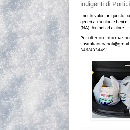
indigenti di Portic
I nostri volontari 
questo pom
generi alimentari e beni di 
(NA). 
Aiutaci ad aiutare… 
Per ulteriori informazion
sositaliani.napoli@gmail.com                                                                               
346/4934491