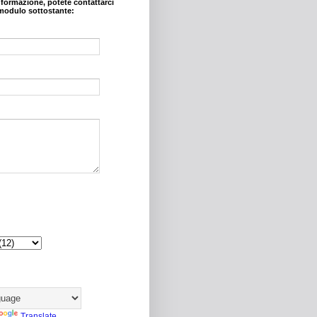
nformazione, potete contattarci
modulo sottostante:
Translate