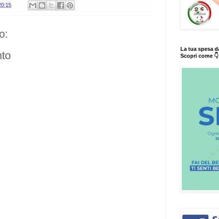
20:15
o:
La tua spesa d
to
Scopri come 👇