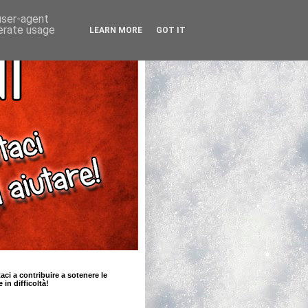
 user-agent
nerate usage
LEARN MORE
GOT IT
taci a contribuire a sotenere le
e in difficoltà!