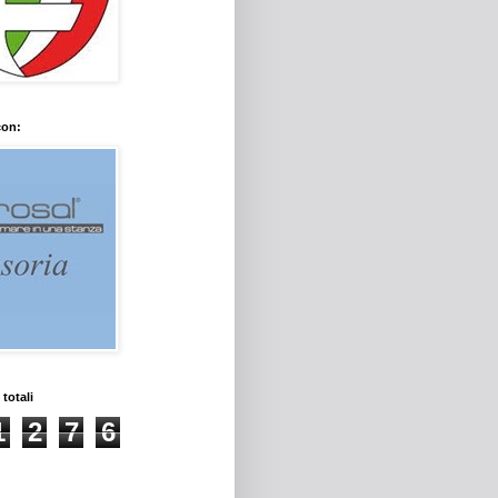
con:
 totali
1
2
7
6