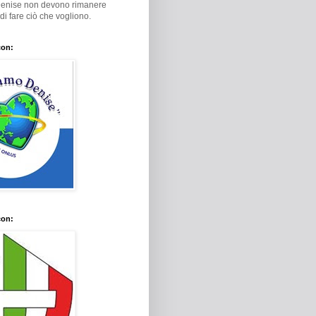
Denise non devono rimanere
i di fare ciò che vogliono.
con:
con: