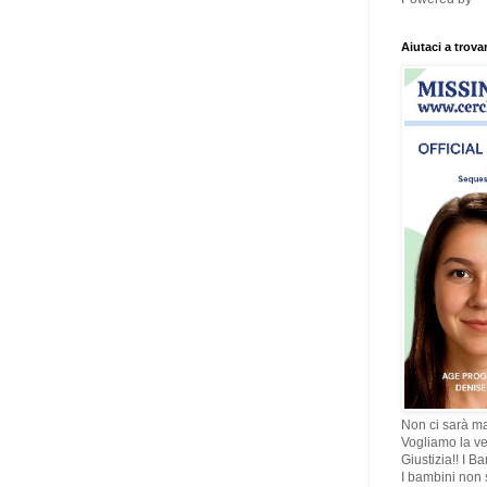
Aiutaci a trova
Non ci sarà ma
Vogliamo la ve
Giustizia!! I B
I bambini non s