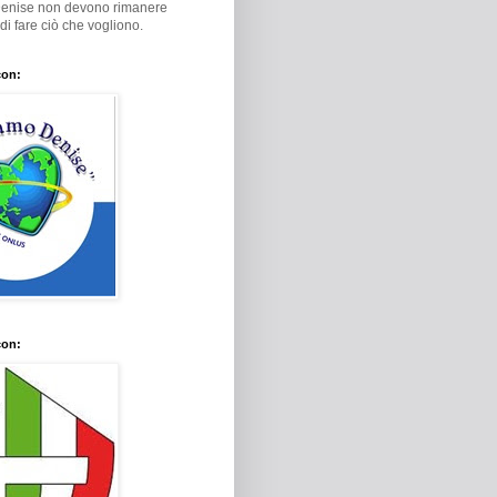
Denise non devono rimanere
i di fare ciò che vogliono.
con:
con: