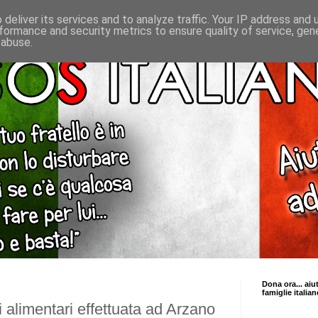
deliver its services and to analyze traffic. Your IP address and
formance and security metrics to ensure quality of service, ge
 abuse.
Dona ora... aiu
famiglie italian
 alimentari effettuata ad Arzano