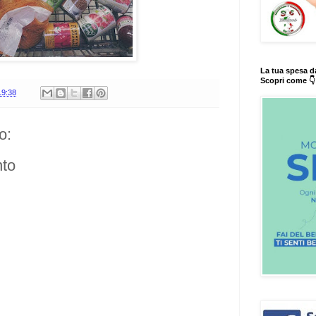
La tua spesa d
Scopri come 👇
19:38
o:
to