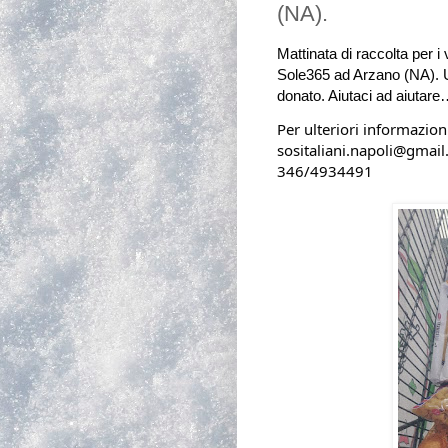
(NA).
Mattinata di raccolta per i 
Sole365 ad Arzano 
(NA). 
donato
. 
Aiutaci ad aiutare
Per ulteriori informazion
sositaliani.napoli@gmail.com                                                                               
346/4934491