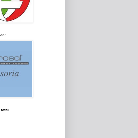
con:
 totali