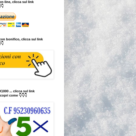
n-line, clicca sul link
👇
on bonifico, clicca sul link
👇
1000 ... clicca sul link
copri come 👇👇👇