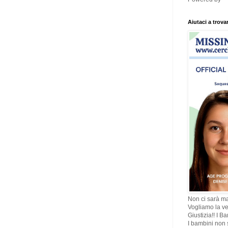
Aiutaci a trova
Non ci sarà ma
Vogliamo la ve
Giustizia!! I B
I bambini non s