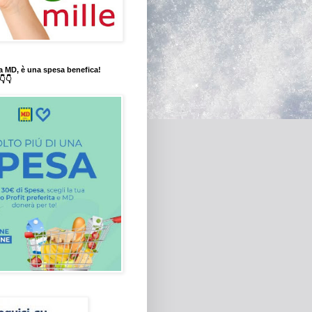
a MD, è una spesa benefica!
👇👇