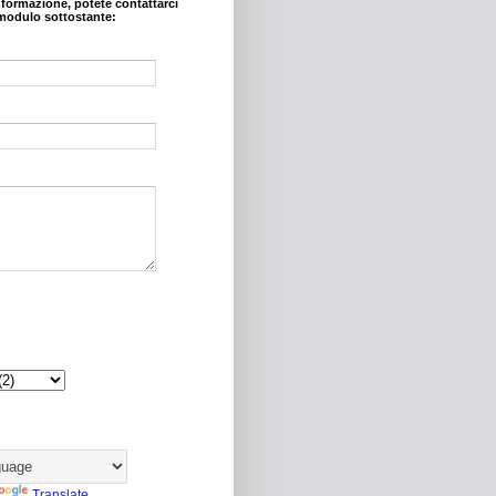
nformazione, potete contattarci
modulo sottostante:
Translate