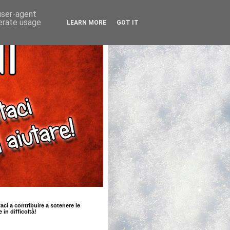
 user-agent
nerate usage
LEARN MORE
GOT IT
taci a contribuire a sotenere le
e in difficoltà!