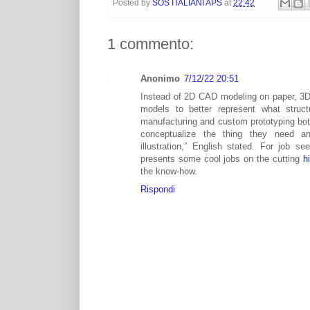
Posted by
SOS ITALIANI APS
at
22:42
1 commento:
Anonimo
7/12/22 20:51
Instead of 2D CAD modeling on paper, 3D p
models to better represent what struc
manufacturing and custom prototyping both
conceptualize the thing they need and
illustration,” English stated. For job s
presents some cool jobs on the cutting
h
the know-how.
Rispondi