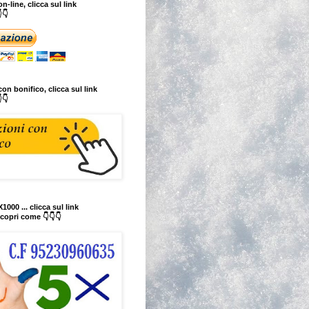
n-line, clicca sul link
👇
on bonifico, clicca sul link
👇
1000 ... clicca sul link
copri come 👇👇👇