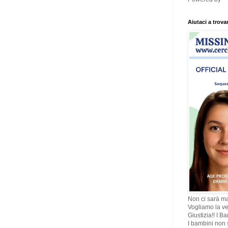
Aiutaci a trova
Non ci sarà ma
Vogliamo la ve
Giustizia!! I B
I bambini non s