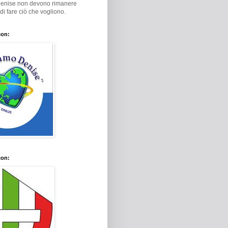
Denise non devono rimanere
i di fare ciò che vogliono.
con:
con: