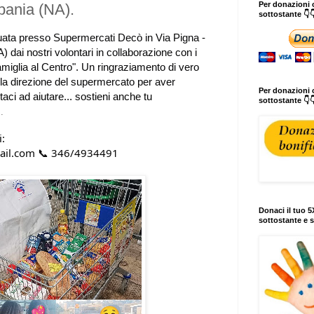
Per donazioni o
pania (NA).
sottostante 👇
tuata presso Supermercati Decò in Via Pigna -
 dai nostri volontari
in collaborazione con i
Famiglia al Centro".
Un ringraziamento di vero
lla direzione del supermercato per aver
Per donazioni c
taci ad aiutare... sostieni anche tu
sottostante 👇
i
.
i:
mail.com 📞 346/4934491
Donaci il tuo 5X
sottostante e s