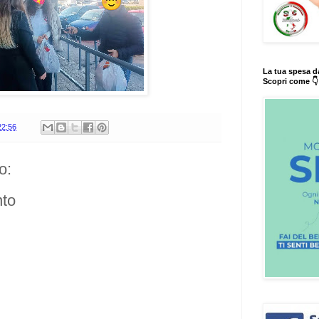
La tua spesa d
Scopri come 👇
22:56
o:
to