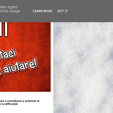
 user-agent
nerate usage
LEARN MORE
GOT IT
taci a contribuire a sotenere le
e in difficoltà!