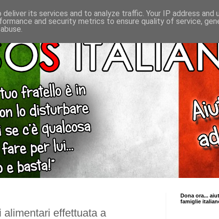
deliver its services and to analyze traffic. Your IP address and
formance and security metrics to ensure quality of service, ge
 abuse.
Dona ora... aiu
famiglie italian
 alimentari effettuata a