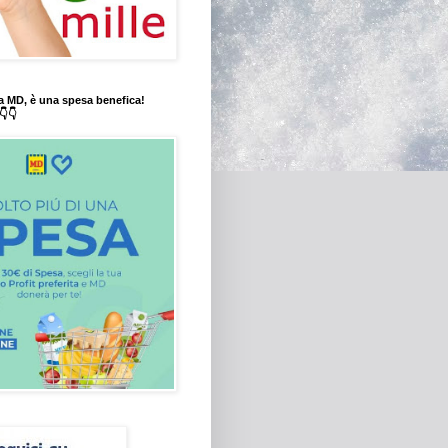
a MD, è una spesa benefica!
👇👇