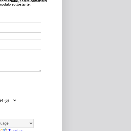
nformazione, potete contattarci
modulo sottostante:
Translate