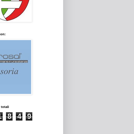
con:
 totali
1
8
4
9