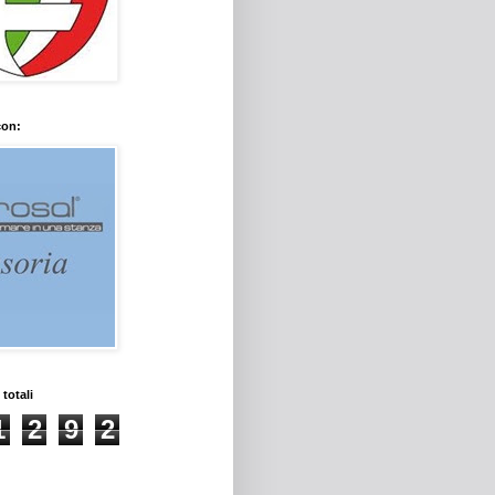
con:
 totali
1
2
9
2