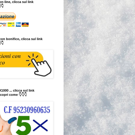
n-line, clicca sul link
👇
on bonifico, clicca sul link
👇
1000 ... clicca sul link
copri come 👇👇👇