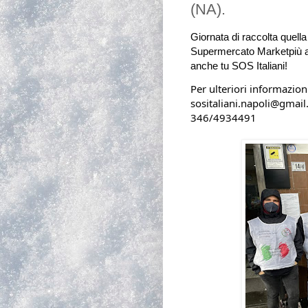
(NA).
Giornata di raccolta quella 
Supermercato Marketpiù a 
anche tu SOS Italiani! 
Per ulteriori informazion
sositaliani.napoli@gmail.com                                                                               
346/4934491