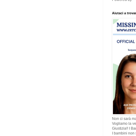
Aiutaci a trova
Non ci sarà ma
Vogliamo la ve
Giustizia!! I B
I bambini non s