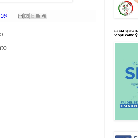
19:50
La tua spesa d
o:
Scopri come 👇
to