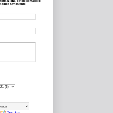
nformazione, potete contattarci
modulo sottostante:
Translate