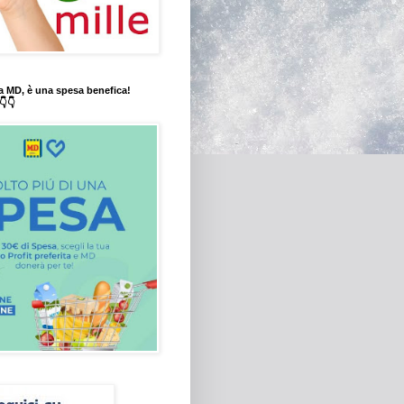
a MD, è una spesa benefica!
👇👇