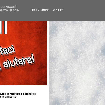
 user-agent
nerate usage
LEARN MORE
GOT IT
taci a contribuire a sotenere le
e in difficoltà!