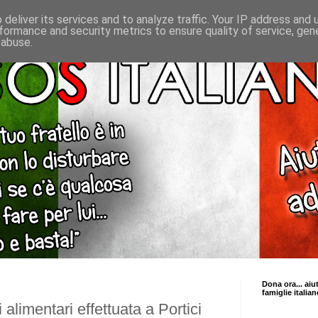
deliver its services and to analyze traffic. Your IP address and
formance and security metrics to ensure quality of service, ge
 abuse.
Dona ora... aiu
famiglie italian
 alimentari effettuata a Portici