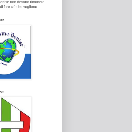
Denise non devono rimanere
i di fare ciò che vogliono.
con:
con: