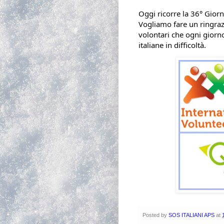
Oggi ricorre la 36° Giorn
Vogliamo fare un ringrazi
volontari 
italiane in difficoltà. 
Posted by
SOS ITALIANI APS
at