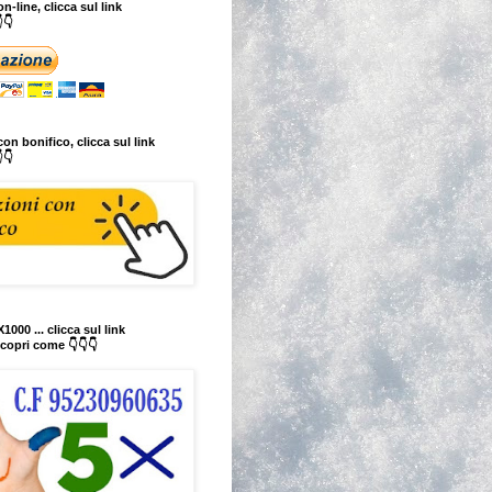
n-line, clicca sul link
👇
on bonifico, clicca sul link
👇
1000 ... clicca sul link
copri come 👇👇👇