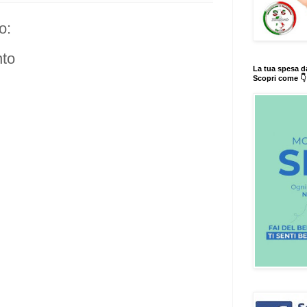
o:
to
La tua spesa d
Scopri come 👇