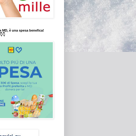
a MD, è una spesa benefica!
👇👇