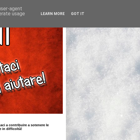
 user-agent
nerate usage
LEARN MORE
GOT IT
taci a contribuire a sotenere le
e in difficoltà!