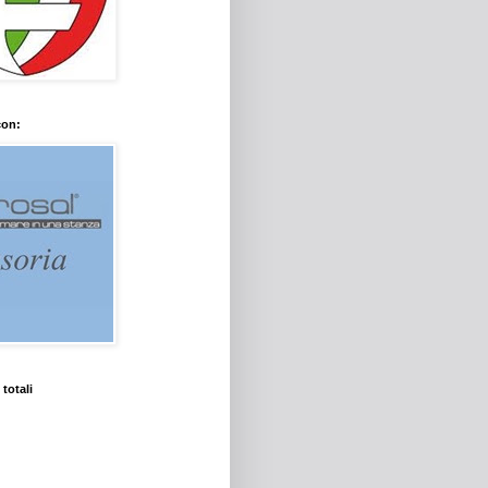
con:
 totali