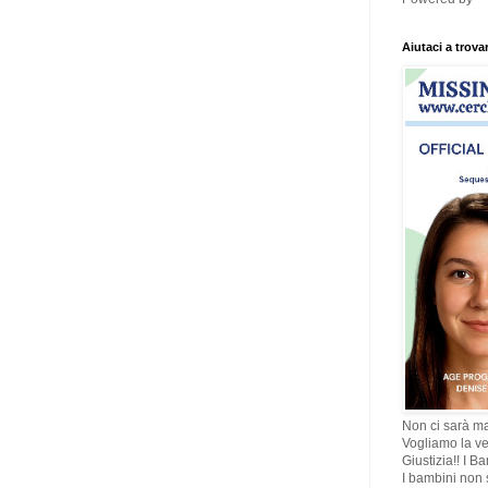
Aiutaci a trova
Non ci sarà ma
Vogliamo la ve
Giustizia!! I B
I bambini non s