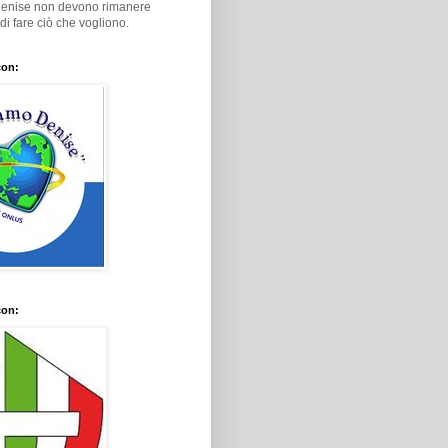
Denise non devono rimanere
i di fare ciò che vogliono.
con:
con: