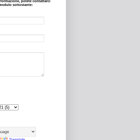
nformazione, potete contattarci
modulo sottostante:
Translate