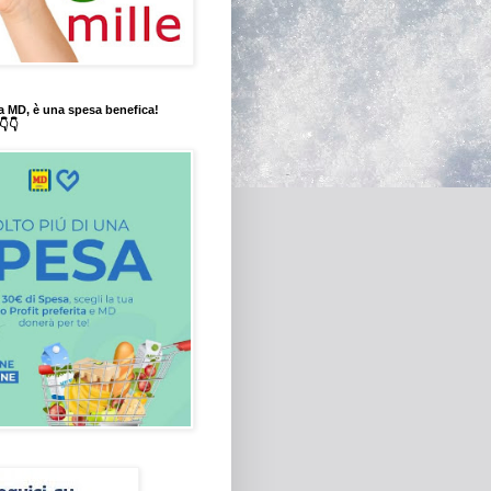
a MD, è una spesa benefica!
👇👇