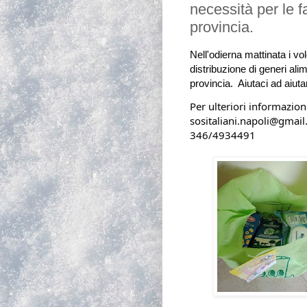
necessità per le fa
provincia.
Nell'odierna mattinata i vol
distribuzione di generi alim
provincia. 
Aiutaci ad aiut
Per ulteriori informazion
sositaliani.napoli@gmail.com                                                                               
346/4934491