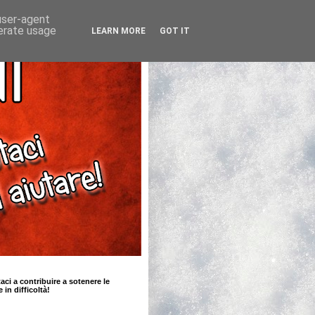
 user-agent
nerate usage
LEARN MORE
GOT IT
taci a contribuire a sotenere le
e in difficoltà!