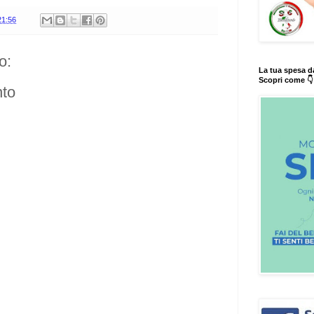
21:56
o:
La tua spesa d
Scopri come 👇
to