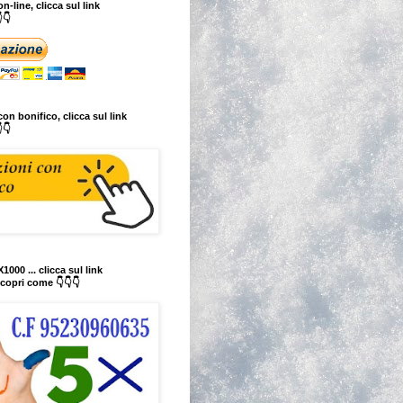
n-line, clicca sul link
👇
on bonifico, clicca sul link
👇
1000 ... clicca sul link
copri come 👇👇👇