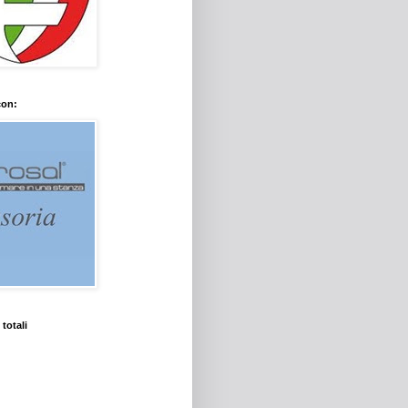
con:
 totali