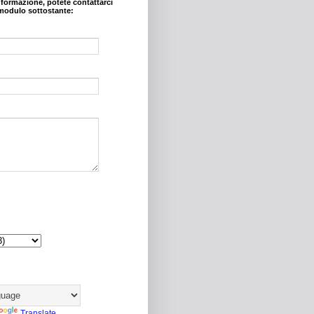
nformazione, potete contattarci
modulo sottostante:
Translate