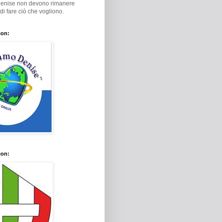
Denise non devono rimanere
i di fare ciò che vogliono.
con:
con: