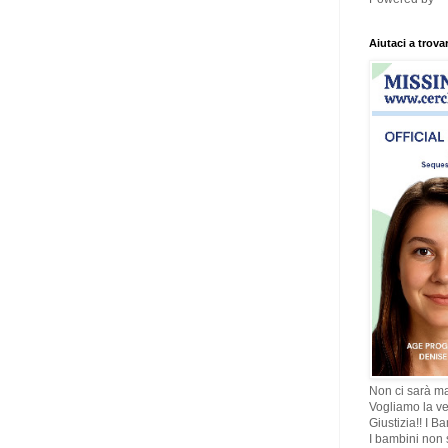
Aiutaci a trova
Non ci sarà ma
Vogliamo la ve
Giustizia!! I B
I bambini non s